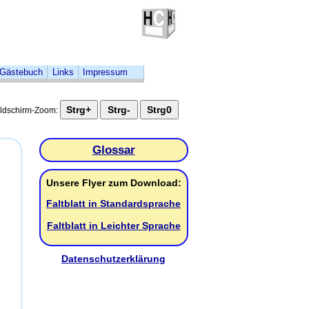
Gästebuch
Links
Impressum
ildschirm-Zoom:
Glossar
Unsere
Flyer
zum
Download
:
Faltblatt in Standardsprache
Faltblatt in Leichter Sprache
Datenschutzerklärung